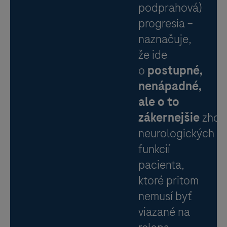
podprahová)
progresia –
naznačuje,
že ide
o
postupné,
nenápadné,
ale o to
zákernejšie
zhor
neurologických
funkcií
pacienta,
ktoré pritom
nemusí byť
viazané na