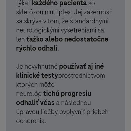
týkať
každého pacienta
so
sklerózou multiplex. Jej zákernosť
sa skrýva v tom, že štandardnými
neurologickými vyšetreniami sa
len
ťažko alebo nedostatočne
rýchlo odhalí
.
Je nevyhnutné
používať aj iné
klinické testy
prostredníctvom
ktorých môže
neurológ
tichú progresiu
odhaliť včas
a následnou
úpravou liečby ovplyvniť priebeh
ochorenia.