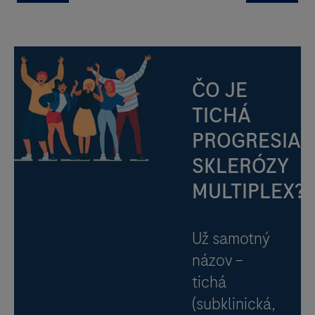
ČO JE
TICHÁ
PROGRESIA
SKLERÓZY
MULTIPLEX?
Už samotný
názov –
tichá
(subklinická,