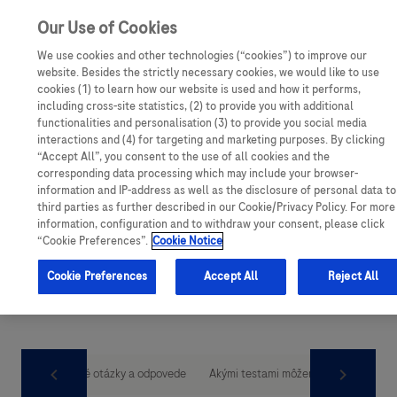
Our Use of Cookies
We use cookies and other technologies (“cookies”) to improve our
website. Besides the strictly necessary cookies, we would like to use
cookies (1) to learn how our website is used and how it performs,
including cross-site statistics, (2) to provide you with additional
functionalities and personalisation (3) to provide you social media
interactions and (4) for targeting and marketing purposes. By clicking
“Accept All”, you consent to the use of all cookies and the
corresponding data processing which may include your browser-
information and IP-address as well as the disclosure of personal data to
third parties as further described in our Cookie/Privacy Policy. For more
information, configuration and to withdraw your consent, please click
“Cookie Preferences”.
Cookie Notice
Cookie Preferences
Accept All
Reject All
ogresia?
Časté otázky a odpovede
Akými testami môžeme odhaliť tichú 