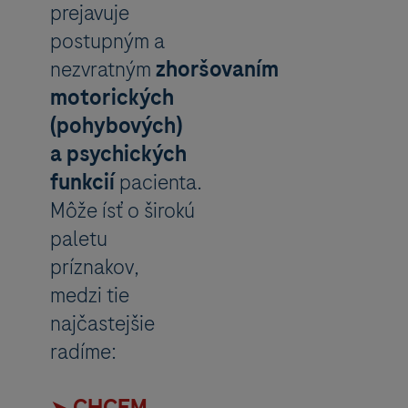
prejavuje
postupným a
nezvratným
zhoršovaním
motorických
(pohybových)
a psychických
funkcií
pacienta.
Môže ísť o širokú
paletu
príznakov,
medzi tie
najčastejšie
radíme:
➤ CHCEM