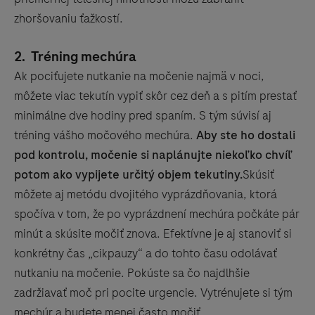
zhoršovaniu ťažkostí.
2.
Tréning mechúra
Ak pociťujete nutkanie na močenie najmä v noci,
môžete viac tekutín vypiť skôr cez deň a s pitím prestať
minimálne dve hodiny pred spaním. S tým súvisí aj
tréning vášho močového mechúra.
Aby ste ho dostali
pod kontrolu, močenie si naplánujte niekoľko chvíľ
potom ako vypijete určitý objem tekutiny.
Skúsiť
môžete aj metódu dvojitého vyprázdňovania, ktorá
spočíva v tom, že po vyprázdnení mechúra počkáte pár
minút a skúsite močiť znova. Efektívne je aj stanoviť si
konkrétny čas „cikpauzy“ a do tohto času odolávať
nutkaniu na močenie. Pokúste sa čo najdlhšie
zadržiavať moč pri pocite urgencie. Vytrénujete si tým
mechúr a budete menej často močiť.