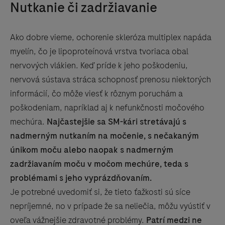
Nutkanie či zadržiavanie
Ako dobre vieme, ochorenie skleróza multiplex napáda
myelín, čo je lipoproteínová vrstva tvoriaca obal
nervových vlákien. Keď príde k jeho poškodeniu,
nervová sústava stráca schopnosť prenosu niektorých
informácií, čo môže viesť k rôznym poruchám a
poškodeniam, napríklad aj k nefunkčnosti močového
mechúra.
Najčastejšie sa SM-kári stretávajú s
nadmerným nutkaním na močenie, s nečakaným
únikom moču alebo naopak s nadmerným
zadržiavaním moču v močom mechúre, teda s
problémami s jeho vyprázdňovaním.
Je potrebné uvedomiť si, že tieto ťažkosti sú síce
nepríjemné, no v prípade že sa neliečia, môžu vyústiť v
oveľa vážnejšie zdravotné problémy.
Patrí medzi ne