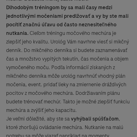
Dlhodobým tréningom by sa mali časy medzi
jednotlivými močeniami predlžovať a vy by ste mali
pocítiť značnú úľavu od často neznesiteľného
nutkania.
Cieľom tréningu močového mechúra je
zlepšiť jeho kvalitu. Urológ Vám navrhne viesť si mikčný
denník. Do mikčného denníka si budete zaznamenávať
čas a množstvo vypitých tekutín, čas močenia a objem
vymočeného moču. Podľa informácií získaných z
mikčného denníka môže urológ navrhnúť vhodný plán
močenia, event. pridať lieky na zmiernenie dráždivých
pocitov z močového mechúra. Dodržiavaním plánu
budete trénovať mechúr. Takto je možné zlepšiť funkciu
mechúra a zvýšiť jeho kapacitu.
Je veľmi dôležité, aby ste sa
vyhýbali spúšťačom
,
ktoré zhoršujú ovládanie mechúra. Nutkanie na malú
potrebu sa môže viazať napríklad na momenty