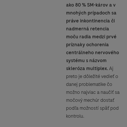
ako 80 % SM-károv a v
mnohých prípadoch sa
práve inkontinencia či
nadmerná retencia
moču radia medzi prvé
príznaky ochorenia
centrálneho nervového
systému s názvom
skleróza multiplex.
Aj
preto je dôležité vedieť o
danej problematike čo
možno najviac a naučiť sa
močový mechúr dostať
podľa možností späť pod
kontrolu.