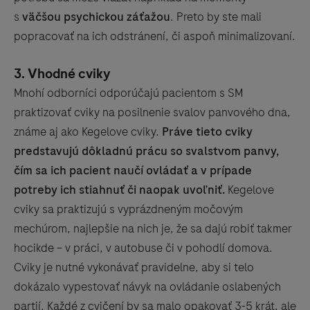
s
väčšou psychickou záťažou
. Preto by ste mali
popracovať na ich odstránení, či aspoň minimalizovaní.
3. Vhodné cviky
Mnohí odborníci odporúčajú pacientom s SM
praktizovať cviky na posilnenie svalov panvového dna,
známe aj ako Kegelove cviky.
Práve tieto cviky
predstavujú dôkladnú prácu so svalstvom panvy,
čím sa ich pacient naučí ovládať a v prípade
potreby ich stiahnuť či naopak uvoľniť.
Kegelove
cviky sa praktizujú s vyprázdneným močovým
mechúrom, najlepšie na nich je, že sa dajú robiť takmer
hocikde – v práci, v autobuse či v pohodlí domova.
Cviky je nutné vykonávať pravidelne, aby si telo
dokázalo vypestovať návyk na ovládanie oslabených
partií. Každé z cvičení by sa malo opakovať 3-5 krát, ale