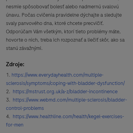
nesmie spôsobovať bolesť alebo nadmernú svalovú
únavu. Počas cvičenia pravidelne dýchajte a sledujte
svaly panvového dna, ktoré chcete precvičiť.
Odporúčam Vám všetkým, ktorí tieto problémy máte,
hovorte o nich, treba ich rozpoznať a liečiť skôr, ako sa
stanú závažnými.
Zdroje:
https://www.everydayhealth.com/multiple-
sclerosis/symptoms/coping-with-bladder-dysfunction/
https://mstrust.org.uk/a-z/bladder-incontinence
https://www.webmd.com/multiple-sclerosis/bladder-
control-problems
https://www.healthline.com/health/kegel-exercises-
for-men