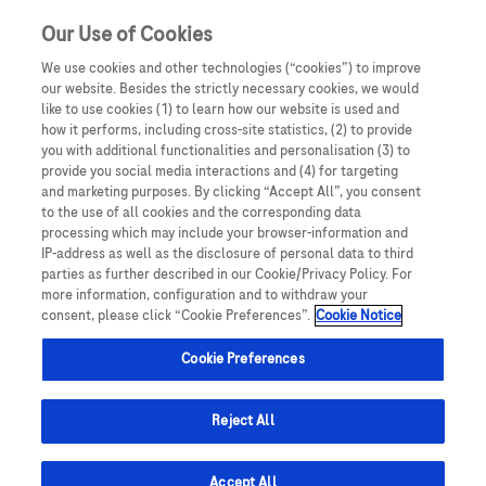
Our Use of Cookies
We use cookies and other technologies (“cookies”) to improve
our website. Besides the strictly necessary cookies, we would
like to use cookies (1) to learn how our website is used and
how it performs, including cross-site statistics, (2) to provide
you with additional functionalities and personalisation (3) to
provide you social media interactions and (4) for targeting
and marketing purposes. By clicking “Accept All”, you consent
to the use of all cookies and the corresponding data
processing which may include your browser-information and
Štrajkujúci močový mechúr: Ako
IP-address as well as the disclosure of personal data to third
parties as further described in our Cookie/Privacy Policy. For
ho dostať pod kontrolu?
more information, configuration and to withdraw your
consent, please click “Cookie Preferences”.
Cookie Notice
Cookie Preferences
Problémy s močovým
mechúrom má väčšina
Reject All
pacientov so sklerózou
multiplex (SM) a u
Accept All