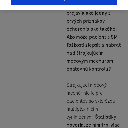
niektorých sa dokonca
prejavia ako jedny z
prvých príznakov
ochorenia ako takého.
Ako môže pacient s SM
ťažkosti zlepšiť a nabrať
nad štrajkujúcim
močovým mechúrom
opätovnú kontrolu?
Štrajkujúci močový
mechúr nie je pre
pacientov so sklerózou
multiplex ničím
výnimočným.
Štatistiky
hovoria, že ním trpí viac