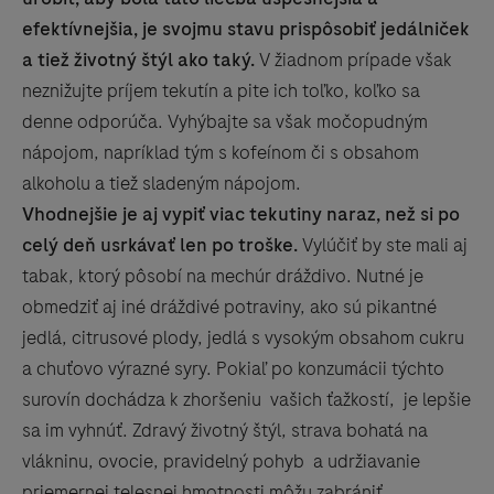
efektívnejšia, je svojmu stavu prispôsobiť jedálniček
a tiež životný štýl ako taký.
V žiadnom prípade však
neznižujte príjem tekutín a pite ich toľko, koľko sa
denne odporúča. Vyhýbajte sa však močopudným
nápojom, napríklad tým s kofeínom či s obsahom
alkoholu a tiež sladeným nápojom.
Vhodnejšie je aj vypiť viac tekutiny naraz, než si po
celý deň usrkávať len po troške.
Vylúčiť by ste mali aj
tabak, ktorý pôsobí na mechúr dráždivo. Nutné je
obmedziť aj iné dráždivé potraviny, ako sú pikantné
jedlá, citrusové plody, jedlá s vysokým obsahom cukru
a chuťovo výrazné syry. Pokiaľ po konzumácii týchto
surovín dochádza k zhoršeniu vašich ťažkostí, je lepšie
sa im vyhnúť. Zdravý životný štýl, strava bohatá na
vlákninu, ovocie, pravidelný pohyb a udržiavanie
priemernej telesnej hmotnosti môžu zabrániť