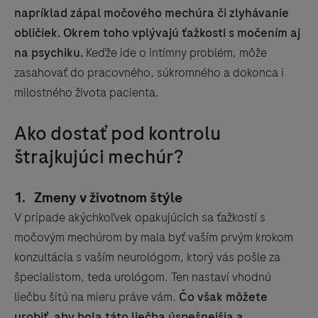
napríklad zápal močového mechúra či zlyhávanie
obličiek. Okrem toho vplývajú ťažkosti s močením aj
na psychiku.
Keďže ide o intímny problém, môže
zasahovať do pracovného, súkromného a dokonca i
milostného života pacienta.
Ako dostať pod kontrolu
štrajkujúci mechúr?
1.
Zmeny v životnom štýle
V prípade akýchkoľvek opakujúcich sa ťažkostí s
močovým mechúrom by mala byť vaším prvým krokom
konzultácia s vaším neurológom, ktorý vás pošle za
špecialistom, teda urológom. Ten nastaví vhodnú
liečbu šitú na mieru práve vám.
Čo však môžete
urobiť, aby bola táto liečba úspešnejšia a