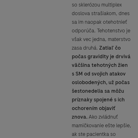
so sklerózou multiplex
doslova strašiakom, dnes
sa im naopak otehotnieť
odporúča. Tehotenstvo je
však vec jedna, materstvo
zasa druhá.
Zatiaľ čo
počas gravidity je drvivá
väčšina tehotných žien
s SM od svojich atakov
oslobodených, už počas
šestonedelia sa môžu
príznaky spojené s ich
ochorením objaviť
znova.
Ako zvládnuť
mamičkovanie ešte lepšie,
ak ste pacientka so