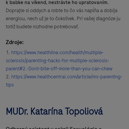
k babke na víkend, nestrávte ho upratovaním.
Doprajte si oddych a robte to čo vás napĺňa a dobíja
energiou, nech už je to čokoľvek. Pri vašej diagnóze ju
totiž budete rozhodne potrebovať.
Zdroje:
https://www.healthline.com/health/multiple-
sclerosis/parenting-hacks-for-multiple-sclerosis-
parent#2.-Dont-bite-off-more-than-you-can-chew
https://www.healthcentral.com/article/ms-parenting-
tips
MUDr. Katarína Topoliová