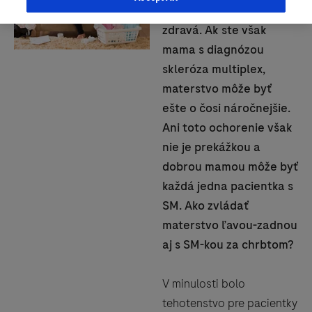
prípade, že ste mama
zdravá. Ak ste však
mama s diagnózou
skleróza multiplex,
materstvo môže byť
ešte o čosi náročnejšie.
Ani toto ochorenie však
nie je prekážkou a
dobrou mamou môže byť
každá jedna pacientka s
SM. Ako zvládať
materstvo ľavou-zadnou
aj s SM-kou za chrbtom?
V minulosti bolo
tehotenstvo pre pacientky