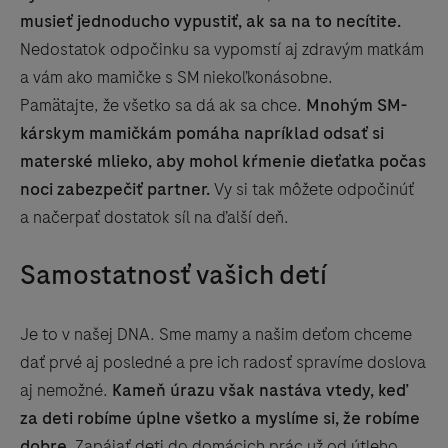
musieť jednoducho vypustiť, ak sa na to necítite.
Nedostatok odpočinku sa vypomstí aj zdravým matkám
a vám ako mamičke s SM niekoľkonásobne.
Pamätajte, že všetko sa dá ak sa chce.
Mnohým SM-
kárskym mamičkám pomáha napríklad odsať si
materské mlieko, aby mohol kŕmenie dieťatka počas
noci zabezpečiť partner.
Vy si tak môžete odpočinúť
a načerpať dostatok síl na ďalší deň.
Samostatnosť vašich detí
Je to v našej DNA. Sme mamy a našim deťom chceme
dať prvé aj posledné a pre ich radosť spravíme doslova
aj nemožné.
Kameň úrazu však nastáva vtedy, keď
za deti robíme úplne všetko a myslíme si, že robíme
dobre.
Zapájať deti do domácich prác už od útleho