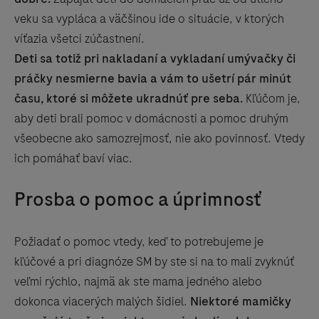
veku sa vypláca a väčšinou ide o situácie, v ktorých
víťazia všetci zúčastnení.
Deti sa totiž pri nakladaní a vykladaní umývačky či
práčky nesmierne bavia a vám to ušetrí pár minút
času, ktoré si môžete ukradnúť pre seba.
Kľúčom je,
aby deti brali pomoc v domácnosti a pomoc druhým
všeobecne ako samozrejmosť, nie ako povinnosť. Vtedy
ich pomáhať baví viac.
Prosba o pomoc a úprimnosť
Požiadať o pomoc vtedy, keď to potrebujeme je
kľúčové a pri diagnóze SM by ste si na to mali zvyknúť
veľmi rýchlo, najmä ak ste mama jedného alebo
dokonca viacerých malých šidiel.
Niektoré mamičky