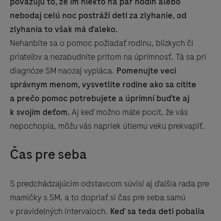
považujú to, že im niekto na pár hodín alebo
nebodaj celú noc postráži deti za zlyhanie, od
zlyhania to však má ďaleko.
Nehanbite sa o pomoc požiadať rodinu, blízkych či
priateľov a nezabudnite pritom na úprimnosť. Tá sa pri
diagnóze SM naozaj vypláca.
Pomenujte veci
správnym menom, vysvetlite rodine ako sa cítite
a prečo pomoc potrebujete a úprimní buďte aj
k svojím deťom.
Aj keď možno máte pocit, že vás
nepochopia, môžu vás napriek útlemu veku prekvapiť.
Čas pre seba
S predchádzajúcim odstavcom súvisí aj ďalšia rada pre
mamičky s SM, a to dopriať si čas pre seba samú
v pravidelných intervaloch.
Keď sa teda deti pobalia