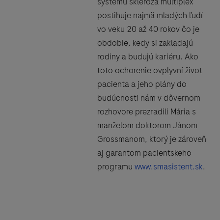
systému skleróza multiplex
postihuje najmä mladých ľudí
vo veku 20 až 40 rokov čo je
obdobie, kedy si zakladajú
rodiny a budujú kariéru. Ako
toto ochorenie ovplyvní život
pacienta a jeho plány do
budúcnosti nám v dôvernom
rozhovore prezradili Mária s
manželom doktorom Jánom
Grossmanom, ktorý je zároveň
aj garantom pacientskeho
programu
www.smasistent.sk
.