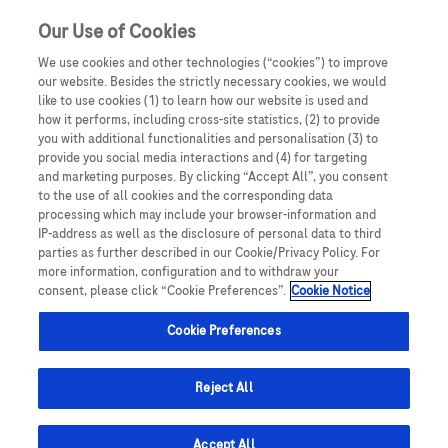
Our Use of Cookies
We use cookies and other technologies (“cookies”) to improve
our website. Besides the strictly necessary cookies, we would
like to use cookies (1) to learn how our website is used and
how it performs, including cross-site statistics, (2) to provide
you with additional functionalities and personalisation (3) to
provide you social media interactions and (4) for targeting
and marketing purposes. By clicking “Accept All”, you consent
to the use of all cookies and the corresponding data
processing which may include your browser-information and
IP-address as well as the disclosure of personal data to third
PODCAST: Keď do života
parties as further described in our Cookie/Privacy Policy. For
more information, configuration and to withdraw your
mladého človeka vstúpi skleróza
consent, please click “Cookie Preferences”.
Cookie Notice
multiplex: Čo všetko sa zmení a
Cookie Preferences
ako sa s tým vyrovnať?
Reject All
Vážne a chronické
Accept All