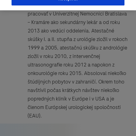
1996. Po ukončení lekárskej fakulty začal
pracovať v Univerzitnej Nemocnici Bratislava
– Kramáre ako sekundárny lekár a od roku
2013 ako vedúci oddelenia. Atestačné
skúšky I. a II. stupňa z urológie zložil v rokoch
1999 a 2005, atestačnú skúšku z andrológie
zložil v roku 2010, z intervenčnej
ultrasonografie roku 2012 a napokon z
onkourológie roku 2015. Absoloval niekoľko
štúdijných pobytov v zahraničí. Okrem toho
navštívil počas krátkych návštev niekoľko
popredných kliník v Európe i v USA a je
členom Európskej urologickej spoločnosti
(EAU).