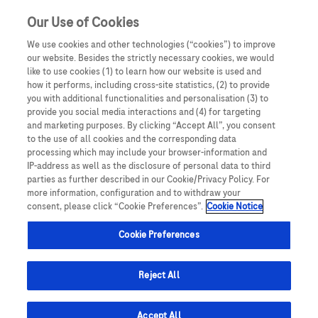
Our Use of Cookies
We use cookies and other technologies (“cookies”) to improve
our website. Besides the strictly necessary cookies, we would
like to use cookies (1) to learn how our website is used and
how it performs, including cross-site statistics, (2) to provide
you with additional functionalities and personalisation (3) to
provide you social media interactions and (4) for targeting
and marketing purposes. By clicking “Accept All”, you consent
to the use of all cookies and the corresponding data
processing which may include your browser-information and
MUDr. Jozef Dubravický
IP-address as well as the disclosure of personal data to third
parties as further described in our Cookie/Privacy Policy. For
more information, configuration and to withdraw your
consent, please click “Cookie Preferences”.
Cookie Notice
Odborný asistent v sekcii Sexuológia a
urológia
Cookie Preferences
Doktor MUDr. Jozef Dubravický vyštudoval
Reject All
Fakultu všeobecného lekárstva Univerzity
Komenského v Bratislave kde promoval v roku
Accept All