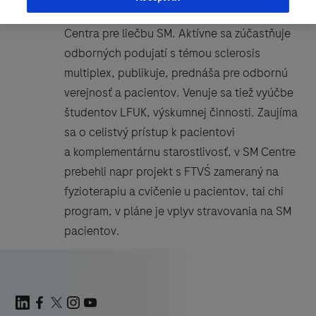
UNB, kde od 09/15 pôsobí ako vedúci lekár
Centra pre liečbu SM. Aktívne sa zúčastňuje
odborných podujatí s témou sclerosis
multiplex, publikuje, prednáša pre odbornú
verejnosť a pacientov. Venuje sa tiež vyúčbe
študentov LFUK, výskumnej činnosti. Zaujíma
sa o celistvý prístup k pacientovi
a komplementárnu starostlivosť, v SM Centre
prebehli napr projekt s FTVŚ zameraný na
fyzioterapiu a cvičenie u pacientov, tai chi
program, v pláne je vplyv stravovania na SM
pacientov.