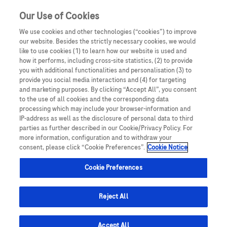
Our Use of Cookies
We use cookies and other technologies (“cookies”) to improve
our website. Besides the strictly necessary cookies, we would
like to use cookies (1) to learn how our website is used and
how it performs, including cross-site statistics, (2) to provide
you with additional functionalities and personalisation (3) to
provide you social media interactions and (4) for targeting
and marketing purposes. By clicking “Accept All”, you consent
to the use of all cookies and the corresponding data
processing which may include your browser-information and
MUDr. Darina Slezáková PhD.
IP-address as well as the disclosure of personal data to third
parties as further described in our Cookie/Privacy Policy. For
more information, configuration and to withdraw your
consent, please click “Cookie Preferences”.
Cookie Notice
Odborný asistent v sekcii Všeobecné
Cookie Preferences
MUDr. Darina Slezáková PhD, narodená v
1982 v Trnave, po ukončení štúdia na
Reject All
Lekárskej fakulte začala pracovať od
09/2007 na 2.neurologickej klinike LFUK a
Accept All