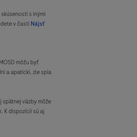
skúseností s inými
dete v časti
Nájsť
 NMOSD môžu byť
i a apatickí, zle spia
j spätnej väzby môže
K dispozícii sú aj