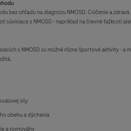
pohodu
hodu bez ohľadu na diagnózu NMOSD. Cvičenie a zdravá
kosti súvisiace s NMOSD - napríklad na črevné ťažkosti a
siacich s NMOSD sú možné rôzne športové aktivity - a m
ežitá.
y
valovej sily
ého obehu a dýchania
ie a rovnováhy