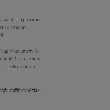
mavosti”, je pozorne
ať so stresom,
ti.
 Napríklad sa chvíľu
dennom živote je veľa
eplo vody alebo pri
žu znížiť krvný tlak,