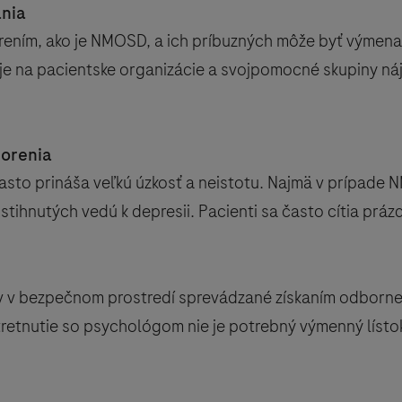
ania
rením, ako je NMOSD, a ich príbuzných môže byť výmena 
je na pacientske organizácie a svojpomocné skupiny náj
horenia
asto prináša veľkú úzkosť a neistotu. Najmä v prípade
stihnutých vedú k depresii. Pacienti sa často cítia prázdn
áv v bezpečnom prostredí sprevádzané získaním odborne
retnutie so psychológom nie je potrebný výmenný lístok. 