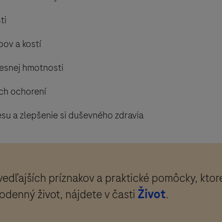
ti
ov a kostí
esnej hmotnosti
ych ochorení
su a zlepšenie si duševného zdravia
vedľajších príznakov a praktické pomôcky, kto
odenný život, nájdete v časti
Život
.