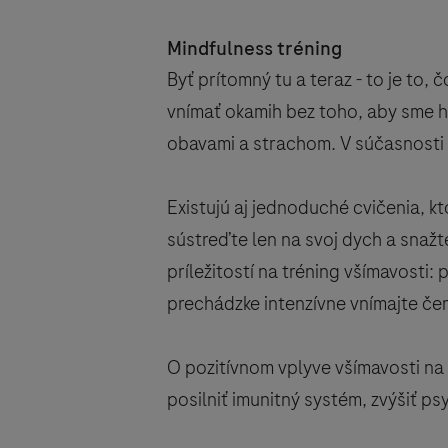
Mindfulness tréning
Byť prítomný tu a teraz - to je to
vnímať okamih bez toho, aby sme h
obavami a strachom. V súčasnosti e
Existujú aj jednoduché cvičenia, kt
sústreďte len na svoj dych a snažt
príležitostí na tréning všímavosti: 
prechádzke intenzívne vnímajte če
O pozitívnom vplyve všímavosti na 
posilniť imunitný systém, zvýšiť ps