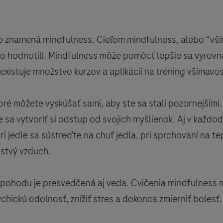
, čo znamená mindfulness. Cieľom mindfulness, alebo “vší
o hodnotili. Mindfulness môže pomôcť lepšie sa vyrovn
xistuje množstvo kurzov a aplikácií na tréning všímavos
oré môžete vyskúšať sami, aby ste sa stali pozornejšími.
e sa vytvoriť si odstup od svojich myšlienok. Aj v každo
pri jedle sa sústreďte na chuť jedla, pri sprchovaní na t
rstvý vzduch.
pohodu je presvedčená aj veda. Cvičenia mindfulness mô
ychickú odolnosť, znížiť stres a dokonca zmierniť bolesť.