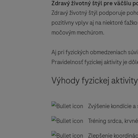
Zdravý životný štýl pre väčšiu 
Zdravý životný štýl podporuje po
pozitívny vplyv aj na niektoré ťaž
močovým mechúrom.
Aj pri fyzických obmedzeniach súvi
Pravidelnosť fyzickej aktivity je dôl
Výhody fyzickej aktivit
Zvýšenie kondície a s
Tréning srdca, krvn
Zlepšenie koordinác