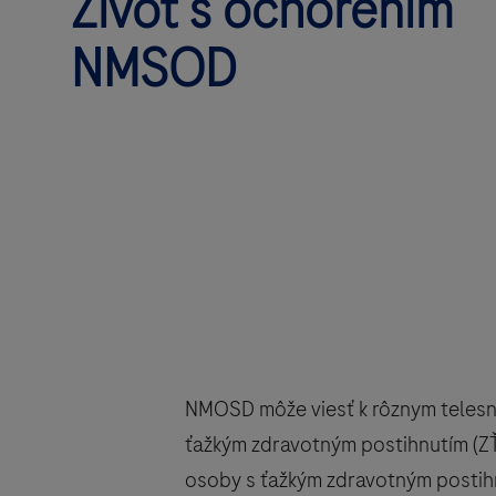
Život s ochorením
NMSOD
NMOSD môže viesť k rôznym telesn
ťažkým zdravotným postihnutím (ZŤ
osoby s ťažkým zdravotným postihn