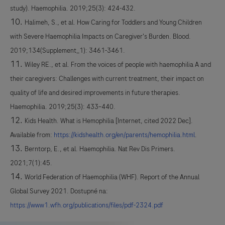
study). Haemophilia. 2019;25(3): 424-432.
Halimeh, S., et al. How Caring for Toddlers and Young Children
with Severe Haemophilia Impacts on Caregiver's Burden. Blood.
2019;134(Supplement_1): 3461-3461.
Wiley RE., et al. From the voices of people with haemophilia A and
their caregivers: Challenges with current treatment, their impact on
quality of life and desired improvements in future therapies.
Haemophilia. 2019;25(3): 433–440.
Kids Health. What is Hemophilia [Internet, cited 2022 Dec].
Available from:
https://kidshealth.org/en/parents/hemophilia.html
.
Berntorp, E., et al. Haemophilia. Nat Rev Dis Primers.
2021;7(1):45.
World Federation of Haemophilia (WHF). Report of the Annual
Global Survey 2021. Dostupné na:
https://www1.wfh.org/publications/files/pdf-2324.pdf