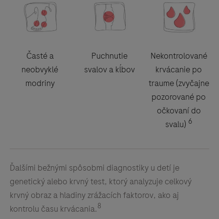
Časté a
Puchnutie
Nekontrolované
neobvyklé
svalov a kĺbov
krvácanie po
modriny
traume (zvyčajne
pozorované po
očkovaní do
6
svalu)
Ďalšími bežnými spôsobmi diagnostiky u detí je
genetický alebo krvný test, ktorý analyzuje celkový
krvný obraz a hladiny zrážacích faktorov, ako aj
8
kontrolu času krvácania.