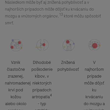
Následkom môže byť aj znížená pohyblivosť a v
najhorších prípadoch môže dôjsť ku krvácaniu do
13
mozgu a vnútorných orgánov,
ktoré môžu spôsobiť
smrť.
Vznik
Dlhodobé
Znížená
V
čiastočne
poškodenie
pohyblivosť
najhoršom
zrazenej,
kĺbov, v
prípade
nahromadenej
niektorých
môže dôjsť
krvi pod
prípadoch
ku
4
kožou
artropatia
krvácaniu
alebo okolo
- typ
do mozgu a