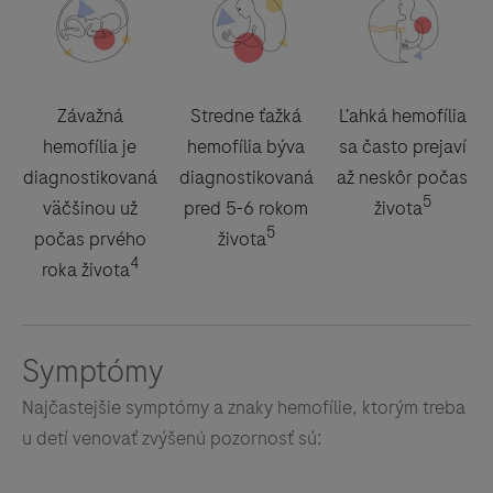
Závažná
Stredne ťažká
Ľahká hemofília
hemofília je
hemofília býva
sa často prejaví
diagnostikovaná
diagnostikovaná
až neskôr počas
5
väčšinou už
pred 5-6 rokom
života
5
počas prvého
života
4
roka života
Symptómy
Najčastejšie symptómy a znaky hemofílie, ktorým treba
u detí venovať zvýšenú pozornosť sú: