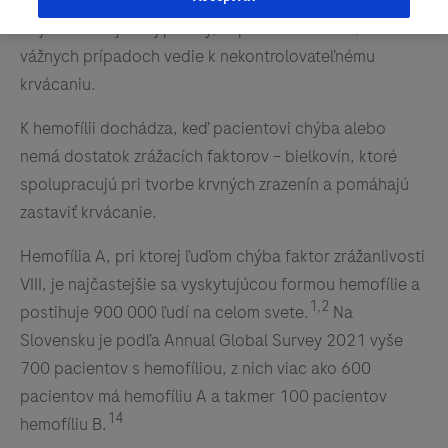
prejavuje poruchou zrážania krvi. Krvácanie sa môže
objaviť bez zjavnej príčiny, či po malom úraze, čo vo
vážnych prípadoch vedie k nekontrolovateľnému
krvácaniu.
K hemofílii dochádza, keď pacientovi chýba alebo
nemá dostatok zrážacích faktorov – bielkovín, ktoré
spolupracujú pri tvorbe krvných zrazenín a pomáhajú
zastaviť krvácanie.
Hemofília A, pri ktorej ľuďom chýba faktor zrážanlivosti
VIII, je najčastejšie sa vyskytujúcou formou hemofílie a
1,2
postihuje 900 000 ľudí na celom svete.
Na
Slovensku je podľa Annual Global Survey 2021 vyše
700 pacientov s hemofíliou, z nich viac ako 600
pacientov má hemofíliu A a takmer 100 pacientov
14
hemofíliu B.