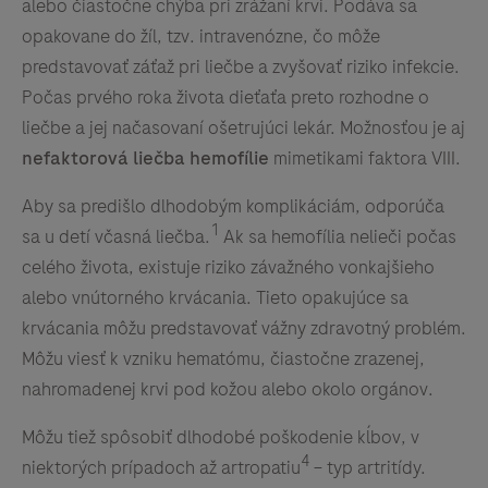
alebo čiastočne chýba pri zrážaní krvi. Podáva sa
opakovane do žíl, tzv. intravenózne, čo môže
predstavovať záťaž pri liečbe a zvyšovať riziko infekcie.
Počas prvého roka života dieťaťa preto rozhodne o
liečbe a jej načasovaní ošetrujúci lekár. Možnosťou je aj
nefaktorová liečba hemofílie
mimetikami faktora VIII.
Aby sa predišlo dlhodobým komplikáciám, odporúča
1
sa u detí včasná liečba.
Ak sa hemofília nelieči počas
celého života, existuje riziko závažného vonkajšieho
alebo vnútorného krvácania. Tieto opakujúce sa
krvácania môžu predstavovať vážny zdravotný problém.
Môžu viesť k vzniku hematómu, čiastočne zrazenej,
nahromadenej krvi pod kožou alebo okolo orgánov.
Môžu tiež spôsobiť dlhodobé poškodenie kĺbov, v
4
niektorých prípadoch až artropatiu
– typ artritídy.