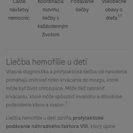
Časté
Koordinácia
Podávanie
Všeobecné
návšetvy
rozvrhu
liečby
obavy o
11
nemocníc
liečby s
dieťa
každodenným
životom
Liečba hemofílie u detí
Včasná diagnostika a profylaktická liečba od narodenia
pomáhajú znižovať riziko krvácania do mozgu, ktoré
môže byť život ohrozujúce. Môže tiež zabrániť
krvácaniu, ktoré môže spôsobiť invaliditu a dlhodobé
1
poškodenie kĺbov a svalov.
Liečba hemofílie u detí zahŕňa
profylaktické
podávanie náhradného faktora VIII
, ktorý úplne