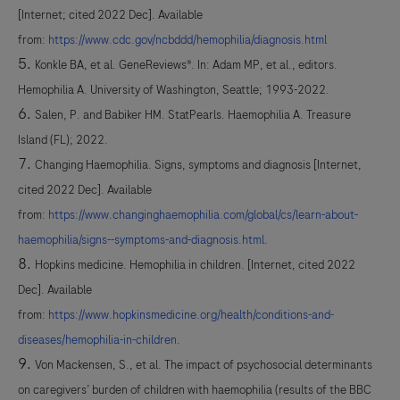
[Internet; cited 2022 Dec]. Available
from:
https://www.cdc.gov/ncbddd/hemophilia/diagnosis.html
Konkle BA, et al. GeneReviews®. In: Adam MP, et al., editors.
Hemophilia A. University of Washington, Seattle; 1993-2022.
Salen, P. and Babiker HM. StatPearls. Haemophilia A. Treasure
Island (FL); 2022.
Changing Haemophilia. Signs, symptoms and diagnosis [Internet,
cited 2022 Dec]. Available
from:
https://www.changinghaemophilia.com/global/cs/learn-about-
haemophilia/signs--symptoms-and-diagnosis.html
.
Hopkins medicine. Hemophilia in children. [Internet, cited 2022
Dec]. Available
from:
https://www.hopkinsmedicine.org/health/conditions-and-
diseases/hemophilia-in-children
.
Von Mackensen, S., et al. The impact of psychosocial determinants
on caregivers’ burden of children with haemophilia (results of the BBC