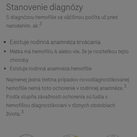
Stanovenie diagnózy
S diagnózou hemofílie sa väčšinou počíta už pred
3
narodením, ak:
Existuje rodinná anamnéza krvácania
Matka má hemofíliu A alebo vie, že je nositeľkou tejto
choroby
Existuje rodinná anamnéza hemofílie
Najmenej jedna tretina prípadov novodiagnostikovanej
3
hemofílie nemá toto ochorenie v rodinnej anamnéze.
Podľa stupňa závažnosti ochorenia sú ľudia s
hemofíliou diagnostikovaní v rôznych obdobiach
3
života.