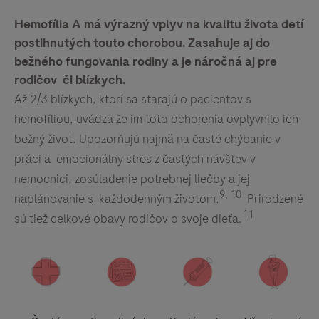
Hemofília A má výrazný vplyv na kvalitu života detí
postihnutých touto chorobou. Zasahuje aj do
bežného fungovania rodiny a je náročná aj pre
rodičov či blízkych.
Až 2/3 blízkych, ktorí sa starajú o pacientov s
hemofíliou, uvádza že im toto ochorenia ovplyvnilo ich
bežný život. Upozorňujú najmä na časté chýbanie v
práci a emocionálny stres z častých návštev v
nemocnici, zosúladenie potrebnej liečby a jej
9, 10
naplánovanie s každodenným životom.
Prirodzené
11
sú tiež celkové obavy rodičov o svoje dieťa.