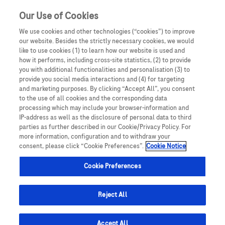
Our Use of Cookies
We use cookies and other technologies (“cookies”) to improve
our website. Besides the strictly necessary cookies, we would
like to use cookies (1) to learn how our website is used and
kty o hemofílii
Hemofília u detí
Typy hemofílie
Hemovesmír
how it performs, including cross-site statistics, (2) to provide
you with additional functionalities and personalisation (3) to
Hemofília A u detí , dôležitosť
provide you social media interactions and (4) for targeting
and marketing purposes. By clicking “Accept All”, you consent
včasnej diagnostiky a význam
to the use of all cookies and the corresponding data
processing which may include your browser-information and
profylaktickej liečby
IP-address as well as the disclosure of personal data to third
parties as further described in our Cookie/Privacy Policy. For
more information, configuration and to withdraw your
consent, please click “Cookie Preferences”.
Cookie Notice
Hemofília A môže mať výrazný vplyv na kvalitu
Cookie Preferences
života detí postihnutých touto chorobou a
môže byť znepokojujúca a náročná aj pre ich
rodičov, blízkych či opatrovateľov.
Reject All
Hemofília je závažné dedičné ochorenie, ktoré sa
Accept All