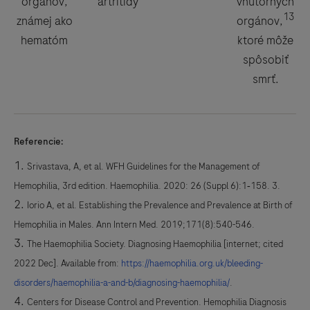
orgánov,
artritídy
vnútorných
13
známej ako
orgánov,
hematóm
ktoré môže
spôsobiť
smrť.
Referencie:
Srivastava, A, et al. WFH Guidelines for the Management of
Hemophilia, 3rd edition. Haemophilia. 2020: 26 (Suppl 6):1‐158. 3.
Iorio A, et al. Establishing the Prevalence and Prevalence at Birth of
Hemophilia in Males. Ann Intern Med. 2019;171(8):540-546.
The Haemophilia Society. Diagnosing Haemophilia [internet; cited
2022 Dec]. Available from:
https://haemophilia.org.uk/bleeding-
disorders/haemophilia-a-and-b/diagnosing-haemophilia/
.
Centers for Disease Control and Prevention. Hemophilia Diagnosis